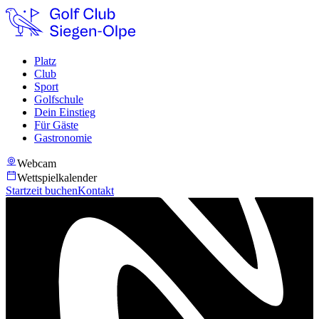
Platz
Club
Sport
Golfschule
Dein Einstieg
Für Gäste
Gastronomie
Webcam
Wettspielkalender
Startzeit buchen
Kontakt