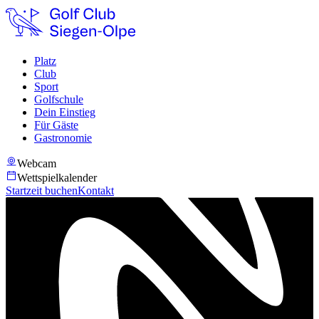
Platz
Club
Sport
Golfschule
Dein Einstieg
Für Gäste
Gastronomie
Webcam
Wettspielkalender
Startzeit buchen
Kontakt