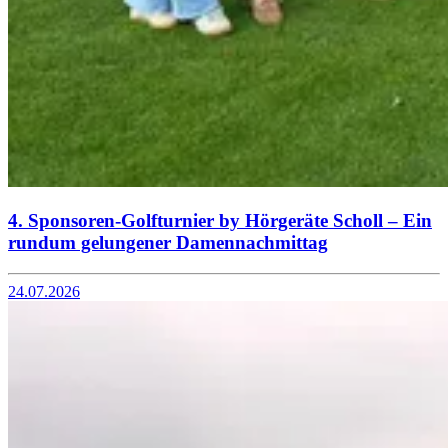
4. Sponsoren-Golfturnier by Hörgeräte Scholl – Ein
rundum gelungener Damennachmittag
24.07.2026