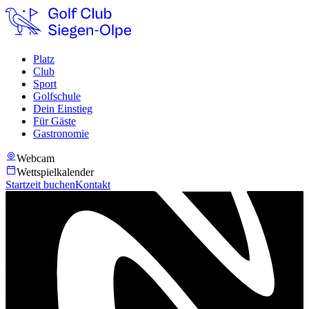
Platz
Club
Sport
Golfschule
Dein Einstieg
Für Gäste
Gastronomie
Webcam
Wettspielkalender
Startzeit buchen
Kontakt