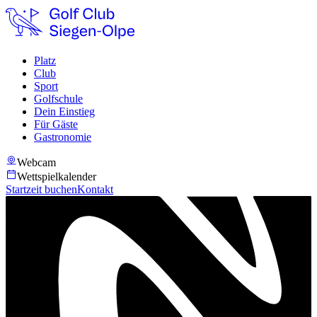
Platz
Club
Sport
Golfschule
Dein Einstieg
Für Gäste
Gastronomie
Webcam
Wettspielkalender
Startzeit buchen
Kontakt