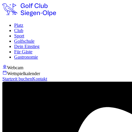
Platz
Club
Sport
Golfschule
Dein Einstieg
Für Gäste
Gastronomie
Webcam
Wettspielkalender
Startzeit buchen
Kontakt