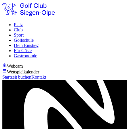
Platz
Club
Sport
Golfschule
Dein Einstieg
Für Gäste
Gastronomie
Webcam
Wettspielkalender
Startzeit buchen
Kontakt