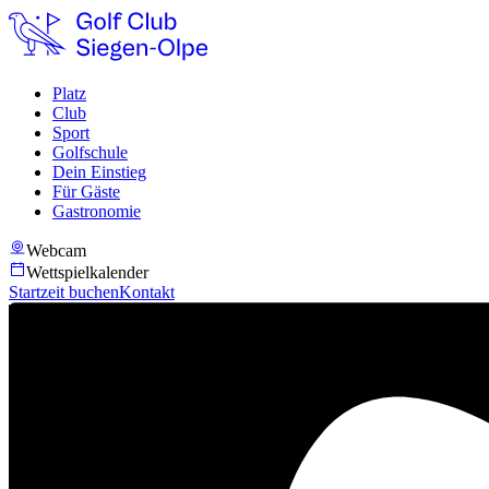
Platz
Club
Sport
Golfschule
Dein Einstieg
Für Gäste
Gastronomie
Webcam
Wettspielkalender
Startzeit buchen
Kontakt