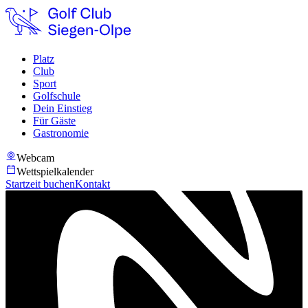
Platz
Club
Sport
Golfschule
Dein Einstieg
Für Gäste
Gastronomie
Webcam
Wettspielkalender
Startzeit buchen
Kontakt