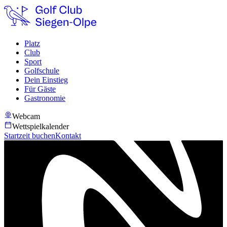
Platz
Club
Sport
Golfschule
Dein Einstieg
Für Gäste
Gastronomie
Webcam
Wettspielkalender
Startzeit buchen
Kontakt