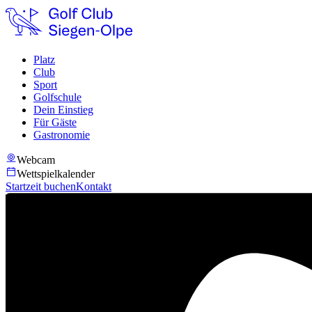
Platz
Club
Sport
Golfschule
Dein Einstieg
Für Gäste
Gastronomie
Webcam
Wettspielkalender
Startzeit buchen
Kontakt