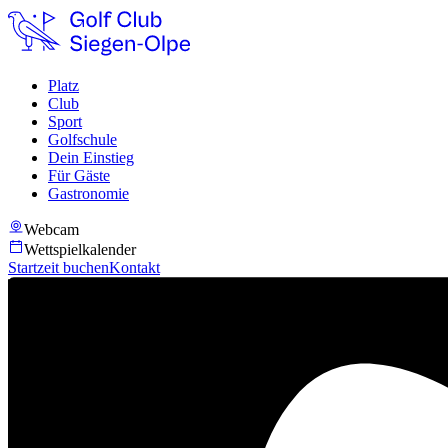
Platz
Club
Sport
Golfschule
Dein Einstieg
Für Gäste
Gastronomie
Webcam
Wettspielkalender
Startzeit buchen
Kontakt