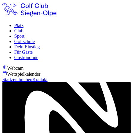
Platz
Club
Sport
Golfschule
Dein Einstieg
Für Gäste
Gastronomie
Webcam
Wettspielkalender
Startzeit buchen
Kontakt