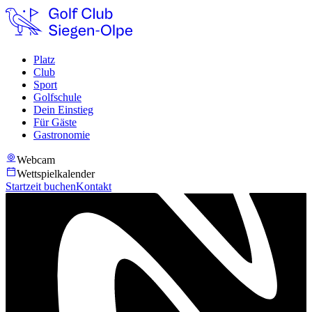
Platz
Club
Sport
Golfschule
Dein Einstieg
Für Gäste
Gastronomie
Webcam
Wettspielkalender
Startzeit buchen
Kontakt