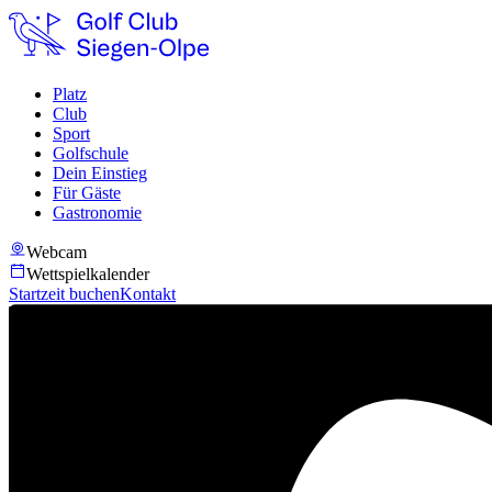
Platz
Club
Sport
Golfschule
Dein Einstieg
Für Gäste
Gastronomie
Webcam
Wettspielkalender
Startzeit buchen
Kontakt