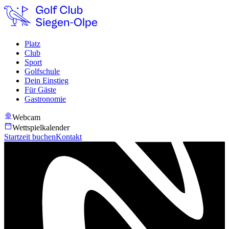
Platz
Club
Sport
Golfschule
Dein Einstieg
Für Gäste
Gastronomie
Webcam
Wettspielkalender
Startzeit buchen
Kontakt