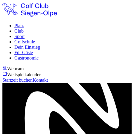
Platz
Club
Sport
Golfschule
Dein Einstieg
Für Gäste
Gastronomie
Webcam
Wettspielkalender
Startzeit buchen
Kontakt