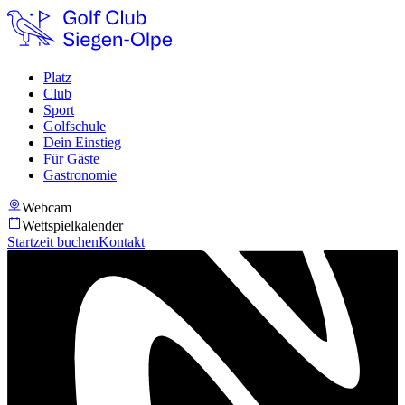
Platz
Club
Sport
Golfschule
Dein Einstieg
Für Gäste
Gastronomie
Webcam
Wettspielkalender
Startzeit buchen
Kontakt